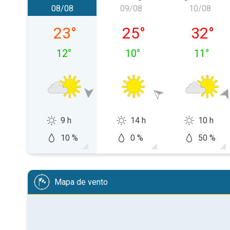
08/08
09/08
10/08
sábado, 08/08
domingo, 09/08
segunda-
23
°
25
°
32
°
12
°
10
°
11
°
9 h
14 h
10 h
10 %
0 %
50 %
Mapa de vento