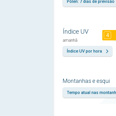
Pólen: 7 dias de previsão
Índice UV
4
amanhã
Índice UV por hora
Montanhas e esqui
Tempo atual nas montan