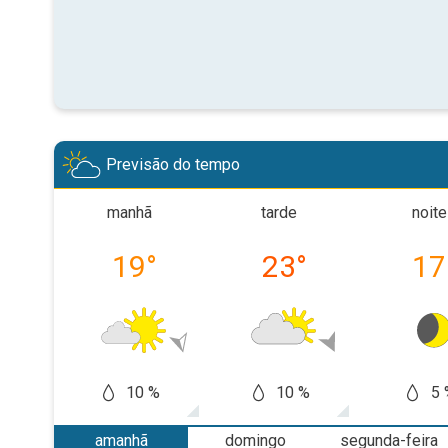
Previsão do tempo
manhã
tarde
noite
19
°
23
°
17
10 %
10 %
5 
amanhã
domingo
segunda-feira