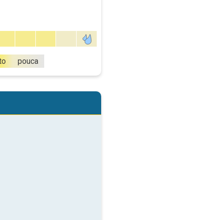
to
pouca