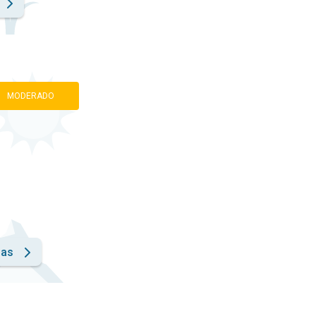
MODERADO
has