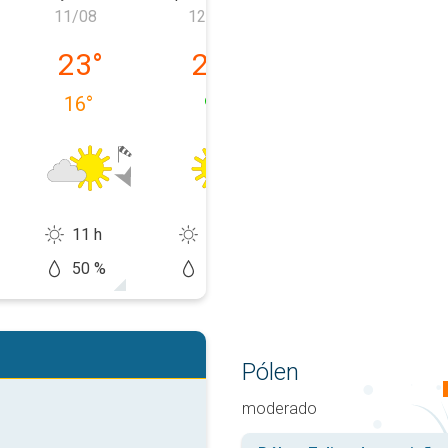
11/08
12/08
13/08
feira, 10/08
terça-feira, 11/08
quarta-feira, 12/08
quinta-feira, 1
23
°
23
°
27
°
16
°
9
°
10
°
11 h
13 h
14 h
50 %
10 %
0 %
Pólen
moderado