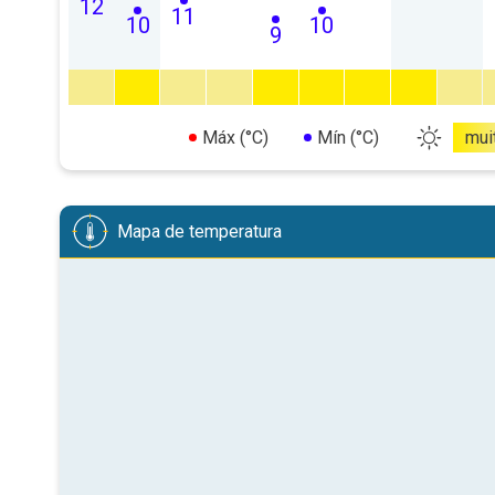
12
11
10
10
9
Máx (°C)
Mín (°C)
mui
Mapa de temperatura