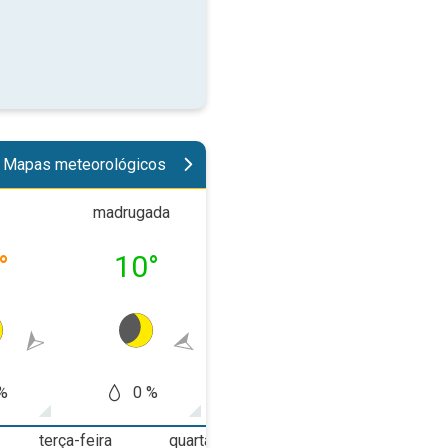
Mapas meteorológicos
madrugada
manhã
tard
°
10
°
19
°
25
%
0 %
0 %
0
terça-feira
quarta-feira
quinta-feira
s