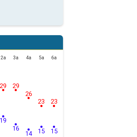
2a
3a
4a
5a
6a
29
29
26
23
23
19
16
15
15
14