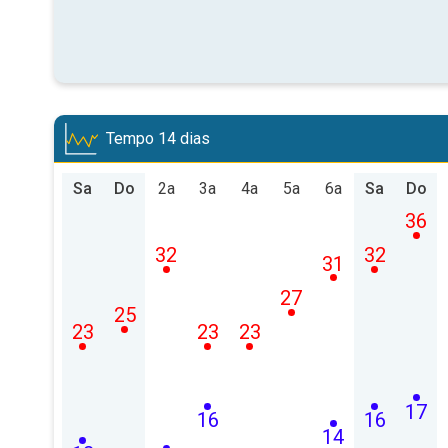
Tempo 14 dias
Sa
Do
2a
3a
4a
5a
6a
Sa
Do
36
32
32
31
27
25
23
23
23
17
16
16
14