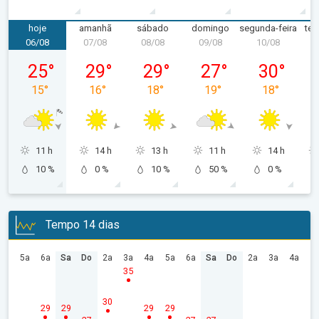
hoje
amanhã
sábado
domingo
segunda-feira
ter
06/08
07/08
08/08
09/08
10/08
1
quinta-feira, 06/08
sexta-feira, 07/08
sábado, 08/08
domingo, 09/08
segunda-feir
25
°
29
°
29
°
27
°
30
°
15
°
16
°
18
°
19
°
18
°
11 h
14 h
13 h
11 h
14 h
10 %
0 %
10 %
50 %
0 %
Tempo 14 dias
5a
6a
Sa
Do
2a
3a
4a
5a
6a
Sa
Do
2a
3a
4a
35
30
29
29
29
29