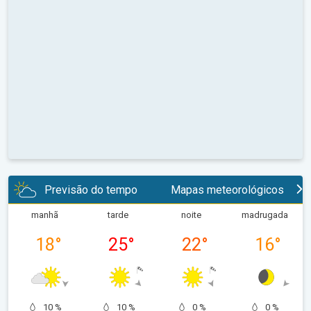
Previsão do tempo
Mapas meteorológicos
manhã
tarde
noite
madrugada
18
°
25
°
22
°
16
°
10 %
10 %
0 %
0 %