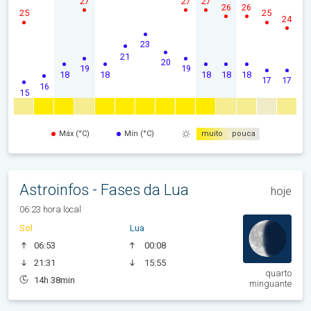
27
27
27
26
26
25
25
24
23
21
20
19
19
18
18
18
18
18
17
17
16
15
Máx (°C)
Mín (°C)
muito
pouca
Astroinfos - Fases da Lua
hoje
06:23 hora local
Sol
Lua
06:53
00:08
21:31
15:55
quarto
14h 38min
minguante