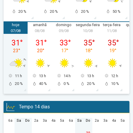
20 %
20 %
20 %
50 %
hoje
amanhã
domingo
segunda-feira
terça-feira
quar
07/08
08/08
09/08
10/08
11/08
1
sexta-feira, 07/08
sábado, 08/08
domingo, 09/08
segunda-feira, 10/08
terça-feira, 
31
°
31
°
33
°
35
°
35
°
23
°
20
°
17
°
18
°
19
°
11 h
13 h
14 h
13 h
12 h
20 %
40 %
0 %
20 %
10 %
Tempo 14 dias
6a
Sa
Do
2a
3a
4a
5a
6a
Sa
Do
2a
3a
4a
5a
39