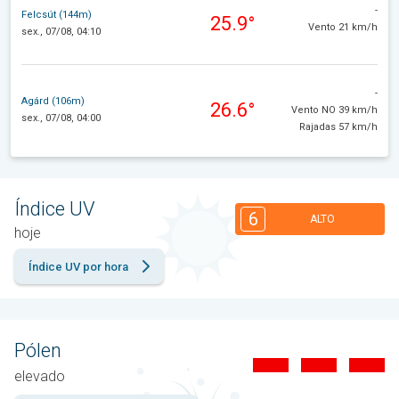
-
Felcsút (144m)
25.9°
Vento 21 km/h
sex., 07/08, 04:10
-
Agárd (106m)
26.6°
Vento NO 39 km/h
sex., 07/08, 04:00
Rajadas 57 km/h
Índice UV
6
ALTO
hoje
Índice UV por hora
Pólen
elevado