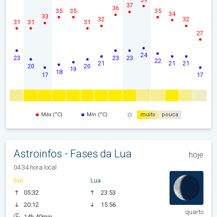
37
36
35
35
35
34
33
32
32
31
31
31
27
24
23
23
23
22
21
21
21
20
20
19
18
17
17
Máx (°C)
Mín (°C)
muito
pouca
Astroinfos - Fases da Lua
hoje
04:34 hora local
Sol
Lua
05:32
23:53
20:12
15:56
quarto
14h 40min