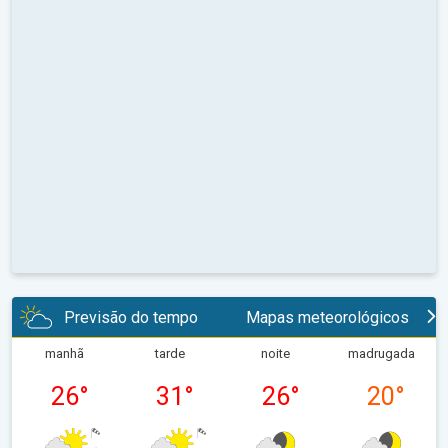
Previsão do tempo
Mapas meteorológicos
manhã
tarde
noite
madrugada
26
°
31
°
26
°
20
°