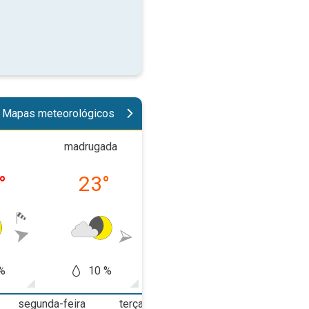
Mapas meteorológicos
madrugada
manhã
tard
°
23
°
30
°
34
%
10 %
10 %
50
segunda-feira
terça-feira
quarta-feira
q