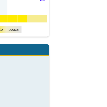
to
pouca