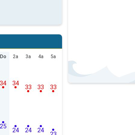
Do
2a
3a
4a
5a
34
34
33
33
33
25
24
24
24
23