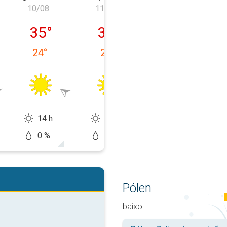
10/08
11/08
12/08
, 09/08
segunda-feira, 10/08
terça-feira, 11/08
quarta-feira, 1
35
°
35
°
36
°
24
°
24
°
25
°
14 h
13 h
12 h
0 %
10 %
20 %
Pólen
baixo