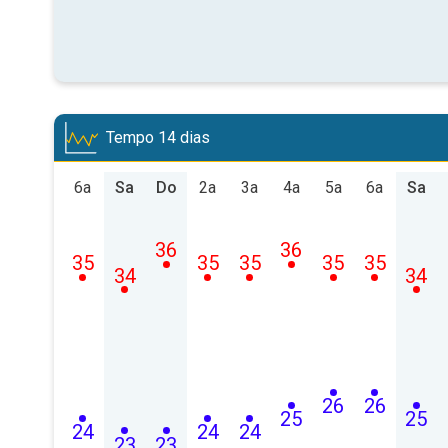
Tempo 14 dias
6a
Sa
Do
2a
3a
4a
5a
6a
Sa
36
36
35
35
35
35
35
34
34
26
26
25
25
24
24
24
23
23