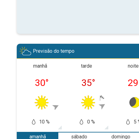
Previsão do tempo
manhã
tarde
noite
30
°
35
°
29
10 %
0 %
5 
amanhã
sábado
domingo