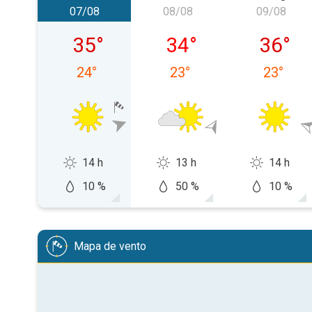
07/08
08/08
09/08
sexta-feira, 07/08
sábado, 08/08
domingo
35
°
34
°
36
°
24
°
23
°
23
°
14 h
13 h
14 h
10 %
50 %
10 %
Mapa de vento