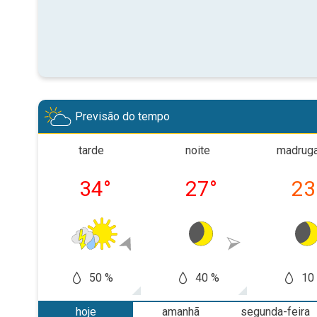
Previsão do tempo
tarde
noite
madrug
34
°
27
°
23
50 %
40 %
10
hoje
amanhã
segunda-feira