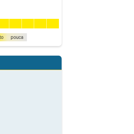
to
pouca