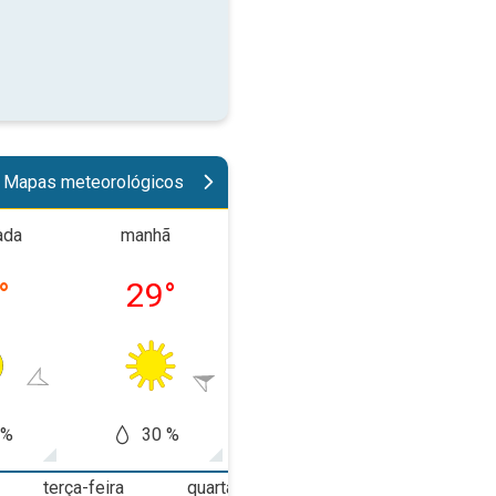
Mapas meteorológicos
ada
manhã
tarde
noit
°
29
°
33
°
26
 %
30 %
60 %
40
terça-feira
quarta-feira
quinta-feira
s