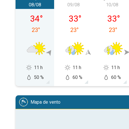
08/08
09/08
10/08
sábado, 08/08
domingo, 09/08
segunda-
34
°
33
°
33
°
23
°
23
°
23
°
11 h
11 h
11 h
50 %
60 %
60 %
Mapa de vento