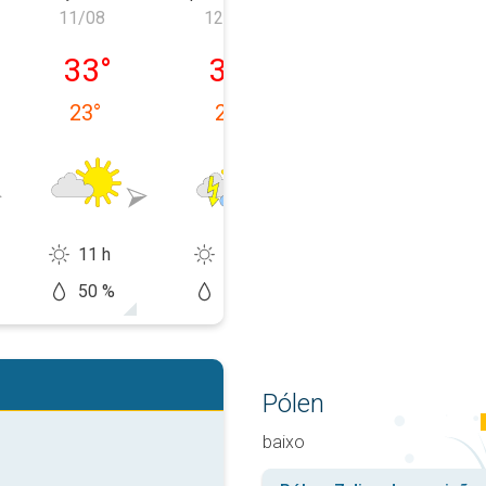
11/08
12/08
13/08
feira, 10/08
terça-feira, 11/08
quarta-feira, 12/08
quinta-feira, 1
33
°
32
°
31
°
23
°
24
°
24
°
11 h
10 h
10 h
50 %
60 %
60 %
Pólen
baixo