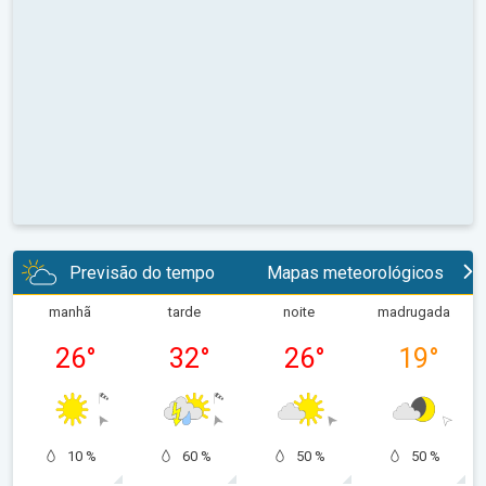
Previsão do tempo
Mapas meteorológicos
manhã
tarde
noite
madrugada
26
°
32
°
26
°
19
°
10 %
60 %
50 %
50 %