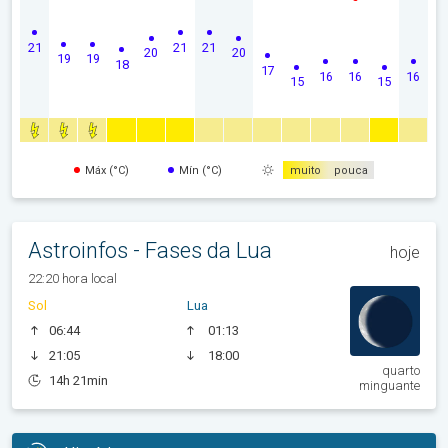
21
21
21
20
20
19
19
18
17
16
16
16
15
15
Máx (°C)
Mín (°C)
muito
pouca
Astroinfos - Fases da Lua
hoje
22:20 hora local
Sol
Lua
06:44
01:13
21:05
18:00
quarto
14h 21min
minguante