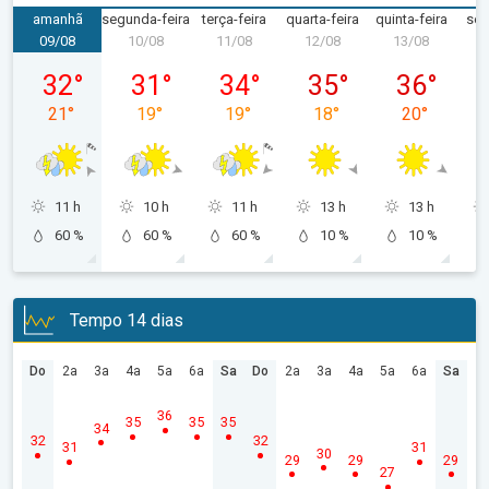
amanhã
segunda-feira
terça-feira
quarta-feira
quinta-feira
sex
09/08
10/08
11/08
12/08
13/08
1
domingo, 09/08
segunda-feira, 10/08
terça-feira, 11/08
quarta-feira, 12/08
quinta-feira,
32
°
31
°
34
°
35
°
36
°
21
°
19
°
19
°
18
°
20
°
11 h
10 h
11 h
13 h
13 h
60 %
60 %
60 %
10 %
10 %
Tempo 14 dias
Do
2a
3a
4a
5a
6a
Sa
Do
2a
3a
4a
5a
6a
Sa
36
35
35
35
34
32
32
31
31
30
29
29
29
27