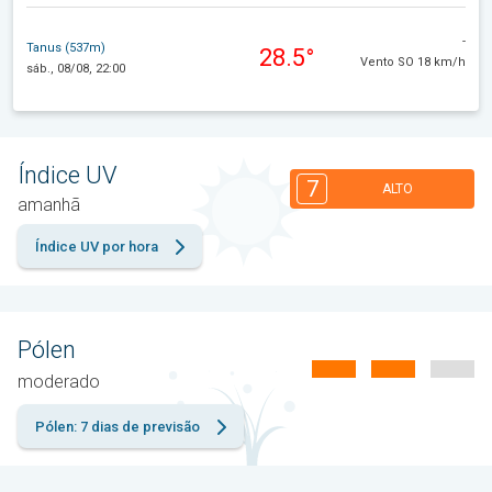
-
Tanus (537m)
28.5°
Vento SO 18 km/h
sáb., 08/08, 22:00
Índice UV
7
ALTO
amanhã
Índice UV por hora
Pólen
moderado
Pólen: 7 dias de previsão