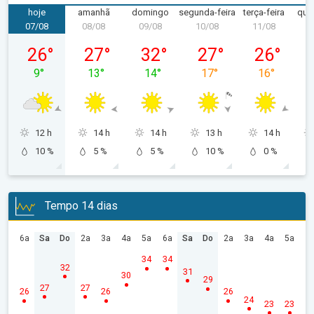
hoje
amanhã
domingo
segunda-feira
terça-feira
quar
07/08
08/08
09/08
10/08
11/08
1
sexta-feira, 07/08
sábado, 08/08
domingo, 09/08
segunda-feira, 10/08
terça-feira, 
26
°
27
°
32
°
27
°
26
°
9
°
13
°
14
°
17
°
16
°
12 h
14 h
14 h
13 h
14 h
10 %
5 %
5 %
10 %
0 %
Tempo 14 dias
6a
Sa
Do
2a
3a
4a
5a
6a
Sa
Do
2a
3a
4a
5a
34
34
32
31
30
29
27
27
26
26
26
24
23
23