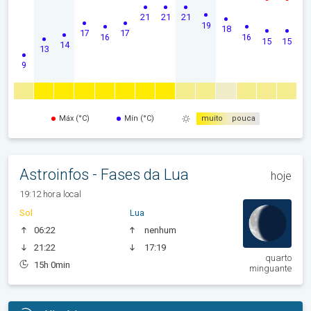
21
21
21
19
18
17
17
16
16
15
15
14
13
9
Máx (°C)
Mín (°C)
muito
pouca
Astroinfos - Fases da Lua
hoje
19:12 hora local
Sol
Lua
06:22
nenhum
21:22
17:19
quarto
15h 0min
minguante