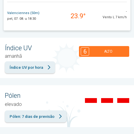
-
Valenciennes (50m)
23.9°
Vento L 7 km/h
pet, 07. 08. u 18:30
Índice UV
6
ALTO
amanhã
Índice UV por hora
Pólen
elevado
Pólen: 7 dias de previsão