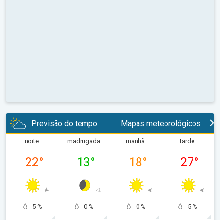
Previsão do tempo
Mapas meteorológicos
noite
madrugada
manhã
tarde
22
°
13
°
18
°
27
°
5 %
0 %
0 %
5 %