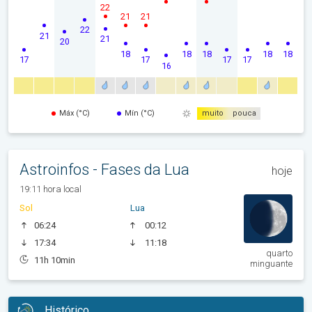
22
21
21
22
21
21
20
18
18
18
18
18
17
17
17
17
16
Máx (°C)
Mín (°C)
muito
pouca
Astroinfos - Fases da Lua
hoje
19:11 hora local
Sol
Lua
06:24
00:12
17:34
11:18
quarto
11h 10min
minguante
Histórico