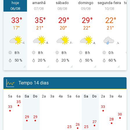
hoje
amanhã
sábado
domingo
segunda-feira
ter
06/08
07/08
08/08
09/08
10/08
1
quinta-feira, 06/08
sexta-feira, 07/08
sábado, 08/08
domingo, 09/08
segunda-feir
33
°
35
°
29
°
29
°
22
°
17
°
21
°
20
°
22
°
21
°
8 h
8 h
8 h
8 h
0 h
50 %
20 %
20 %
50 %
60 %
Tempo 14 dias
5a
6a
Sa
Do
2a
3a
4a
5a
6a
Sa
Do
2a
3a
4a
35
33
33
30
29
29
28
27
26
25
25