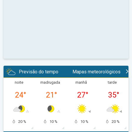
Previsão do tempo
Mapas meteorológicos
noite
madrugada
manhã
tarde
24
°
21
°
27
°
35
°
20 %
10 %
10 %
20 %