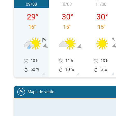
09/08
10/08
11/08
domingo, 09/08
segunda-feira, 10/08
terça-fe
29
°
30
°
30
°
16
°
15
°
15
°
10 h
11 h
13 h
60 %
10 %
5 %
Mapa de vento