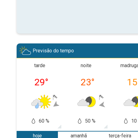
Previsão do tempo
tarde
noite
madrug
29
°
23
°
15
60 %
50 %
10
hoje
amanhã
terça-feira