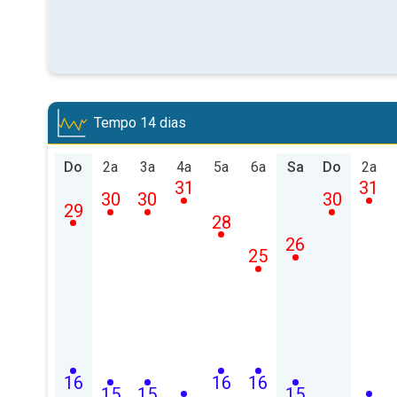
Tempo 14 dias
Do
2a
3a
4a
5a
6a
Sa
Do
2a
31
31
30
30
30
29
28
26
25
16
16
16
15
15
15