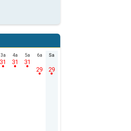
3a
4a
5a
6a
Sa
31
31
31
29
29