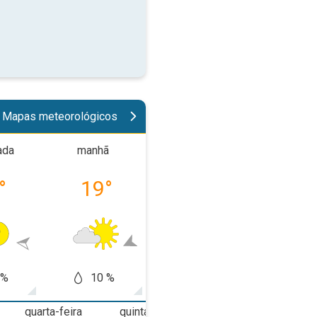
Mapas meteorológicos
ada
manhã
tarde
noit
°
19
°
30
°
24
 %
10 %
5 %
5
quarta-feira
quinta-feira
sexta-feira