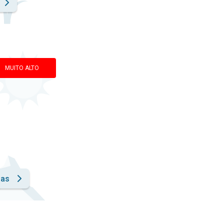
MUITO ALTO
has