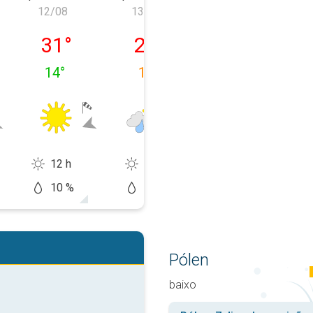
12/08
13/08
14/08
ira, 11/08
quarta-feira, 12/08
quinta-feira, 13/08
sexta-feira, 1
31
°
28
°
25
°
14
°
16
°
16
°
12 h
9 h
11 h
10 %
60 %
30 %
Pólen
baixo