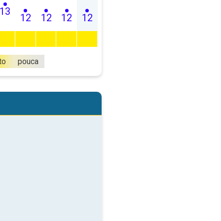
13
12
12
12
12
to
pouca