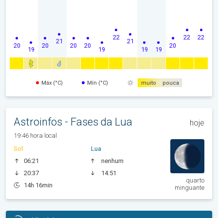
22
22
22
21
21
20
20
20
20
20
19
19
19
19
Máx (°C)
Mín (°C)
muito
pouca
Astroinfos - Fases da Lua
hoje
19:46 hora local
Sol
Lua
06:21
nenhum
20:37
14:51
quarto
14h 16min
minguante