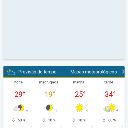
Previsão do tempo
Mapas meteorológicos
noite
madrugada
manhã
tarde
29
°
19
°
25
°
34
°
50 %
10 %
10 %
60 %