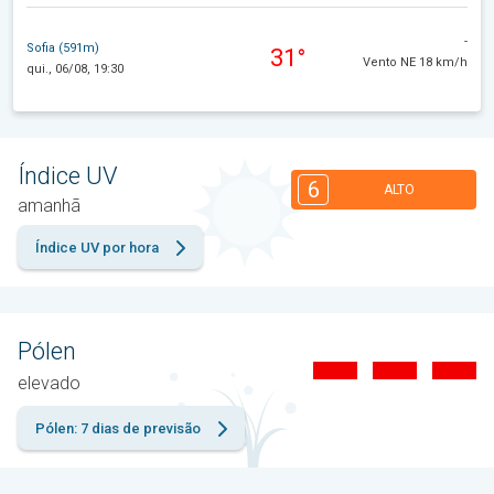
-
Sofia (591m)
31°
Vento NE 18 km/h
qui., 06/08, 19:30
Índice UV
6
ALTO
amanhã
Índice UV por hora
Pólen
elevado
Pólen: 7 dias de previsão