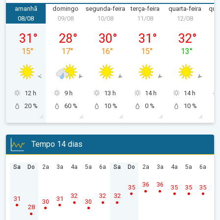
amanhã
domingo
segunda-feira
terça-feira
quarta-feira
quin
08/08
09/08
10/08
11/08
12/08
1
sábado, 08/08
domingo, 09/08
segunda-feira, 10/08
terça-feira, 11/08
quarta-feira
31
°
28
°
30
°
31
°
32
°
15
°
17
°
16
°
15
°
13
°
12 h
9 h
13 h
14 h
14 h
20 %
60 %
10 %
0 %
10 %
Tempo 14 dias
Sa
Do
2a
3a
4a
5a
6a
Sa
Do
2a
3a
4a
5a
6a
36
36
35
35
35
35
32
32
32
31
31
30
30
28