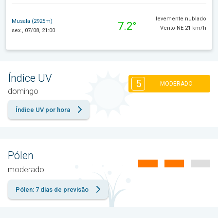
levemente nublado
Musala (2925m)
7.2°
Vento NE 21 km/h
sex., 07/08, 21:00
Índice UV
5
MODERADO
domingo
Índice UV por hora
Pólen
moderado
Pólen: 7 dias de previsão