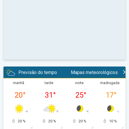
Previsão do tempo
Mapas meteorológicos
manhã
tarde
noite
madrugada
20
°
31
°
25
°
17
°
20 %
20 %
20 %
10 %