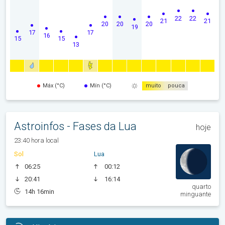
22
22
21
21
20
20
20
19
17
17
16
15
15
13
Máx (°C)
Mín (°C)
muito
pouca
Astroinfos - Fases da Lua
hoje
23:40 hora local
Sol
Lua
06:25
00:12
20:41
16:14
quarto
14h 16min
minguante