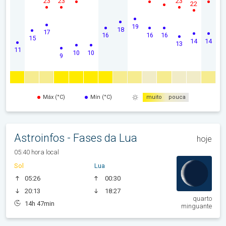
23
23
23
22
19
18
17
16
16
16
15
14
14
13
11
10
10
9
Máx (°C)
Mín (°C)
muito
pouca
Astroinfos - Fases da Lua
hoje
05:40 hora local
Sol
Lua
05:26
00:30
20:13
18:27
quarto
14h 47min
minguante