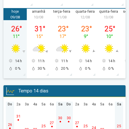
hoje
amanhã
terça-feira
quarta-feira
quinta-feira
sex
09/08
10/08
11/08
12/08
13/08
1
domingo, 09/08
segunda-feira, 10/08
terça-feira, 11/08
quarta-feira, 12/08
quinta-feira,
26
°
31
°
23
°
23
°
25
°
11
°
15
°
17
°
9
°
10
°
14 h
11 h
11 h
14 h
14 h
0 %
30 %
20 %
0 %
0 %
Tempo 14 dias
Do
2a
3a
4a
5a
6a
Sa
Do
2a
3a
4a
5a
6a
Sa
31
30
30
27
27
26
25
25
25
24