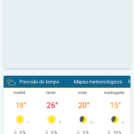
Previsão do tempo
Mapas meteorológicos
manhã
tarde
noite
madrugada
18
°
26
°
20
°
15
°
0 %
0 %
0 %
10 %