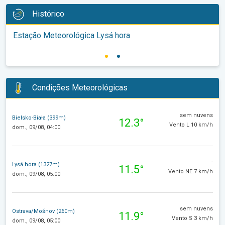
Histórico
Estação Meteorológica Lysá hora
Condições Meteorológicas
sem nuvens
Bielsko-Biała (399m)
12.3°
Vento L 10 km/h
dom., 09/08, 04:00
-
Lysá hora (1327m)
11.5°
Vento NE 7 km/h
dom., 09/08, 05:00
sem nuvens
Ostrava/Mošnov (260m)
11.9°
Vento S 3 km/h
dom., 09/08, 05:00