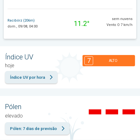
sem nuvens
Racibórz (206m)
11.2°
Vento O 7 km/h
dom., 09/08, 04:00
Índice UV
7
ALTO
hoje
Índice UV por hora
Pólen
elevado
Pólen: 7 dias de previsão