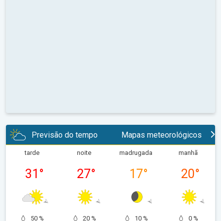
Previsão do tempo
Mapas meteorológicos
tarde
noite
madrugada
manhã
31
°
27
°
17
°
20
°
50 %
20 %
10 %
0 %