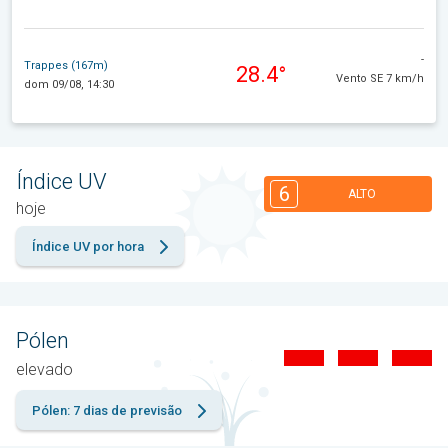
-
Trappes (167m)
28.4°
Vento SE 7 km/h
dom 09/08, 14:30
Índice UV
6
ALTO
hoje
Índice UV por hora
Pólen
elevado
Pólen: 7 dias de previsão