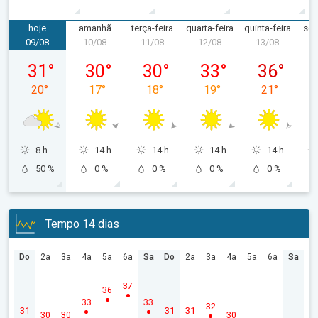
hoje
amanhã
terça-feira
quarta-feira
quinta-feira
sex
09/08
10/08
11/08
12/08
13/08
1
domingo, 09/08
segunda-feira, 10/08
terça-feira, 11/08
quarta-feira, 12/08
quinta-feira,
31
°
30
°
30
°
33
°
36
°
20
°
17
°
18
°
19
°
21
°
8 h
14 h
14 h
14 h
14 h
50 %
0 %
0 %
0 %
0 %
Tempo 14 dias
Do
2a
3a
4a
5a
6a
Sa
Do
2a
3a
4a
5a
6a
Sa
37
36
33
33
32
31
31
31
30
30
30