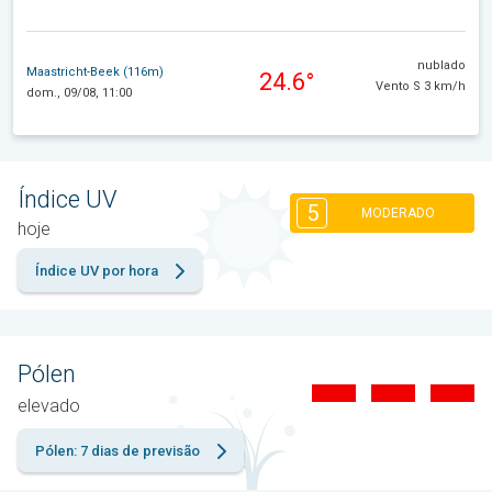
nublado
Maastricht-Beek (116m)
24.6°
Vento S 3 km/h
dom., 09/08, 11:00
Índice UV
5
MODERADO
hoje
Índice UV por hora
Pólen
elevado
Pólen: 7 dias de previsão