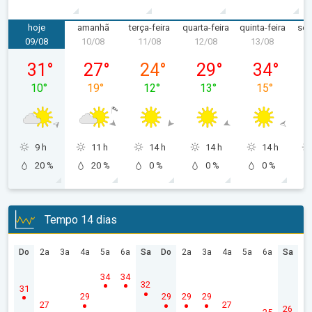
hoje
amanhã
terça-feira
quarta-feira
quinta-feira
sex
09/08
10/08
11/08
12/08
13/08
1
domingo, 09/08
segunda-feira, 10/08
terça-feira, 11/08
quarta-feira, 12/08
quinta-feira,
31
°
27
°
24
°
29
°
34
°
10
°
19
°
12
°
13
°
15
°
9 h
11 h
14 h
14 h
14 h
20 %
20 %
0 %
0 %
0 %
Tempo 14 dias
Do
2a
3a
4a
5a
6a
Sa
Do
2a
3a
4a
5a
6a
Sa
34
34
32
31
29
29
29
29
27
27
26