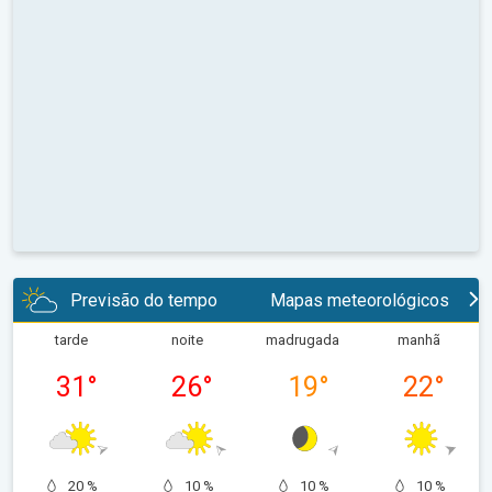
Previsão do tempo
Mapas meteorológicos
tarde
noite
madrugada
manhã
31
°
26
°
19
°
22
°
20 %
10 %
10 %
10 %