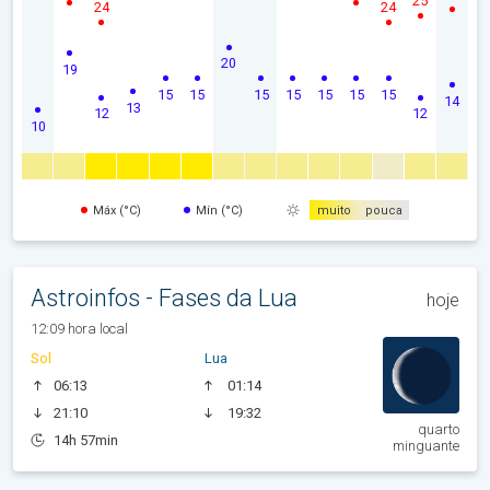
25
24
24
20
19
15
15
15
15
15
15
15
14
13
12
12
10
Máx (°C)
Mín (°C)
muito
pouca
Astroinfos - Fases da Lua
hoje
12:09 hora local
Sol
Lua
06:13
01:14
21:10
19:32
quarto
14h 57min
minguante