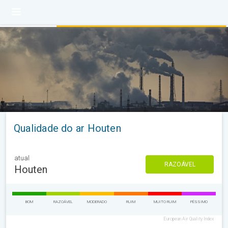
Qualidade do ar Houten
atual
RAZOÁVEL
Houten
BOM
RAZOÁVEL
MODERADO
RUIM
MUITO RUIM
PÉSSIMO
European Air Quality Index