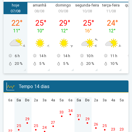
hoje
amanhã
domingo
segunda-feira
terça-feira
quar
07/08
08/08
09/08
10/08
11/08
1
sexta-feira, 07/08
sábado, 08/08
domingo, 09/08
segunda-feira, 10/08
terça-feira, 
22
°
25
°
29
°
25
°
24
°
11
°
10
°
12
°
16
°
12
°
6 h
14 h
14 h
10 h
11 h
20 %
5 %
5 %
20 %
10 %
Tempo 14 dias
6a
Sa
Do
2a
3a
4a
5a
6a
Sa
Do
2a
3a
4a
5a
34
33
31
29
29
27
26
25
25
25
24
23
23
22