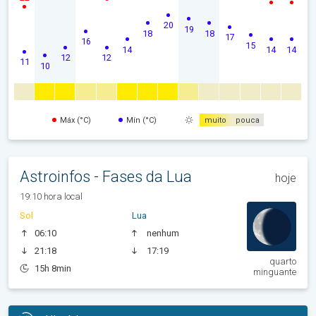
20
19
18
18
17
16
15
14
14
14
12
12
11
10
Máx (°C)
Mín (°C)
muito
pouca
Astroinfos - Fases da Lua
hoje
19:10 hora local
Sol
Lua
06:10
nenhum
21:18
17:19
quarto
15h 8min
minguante