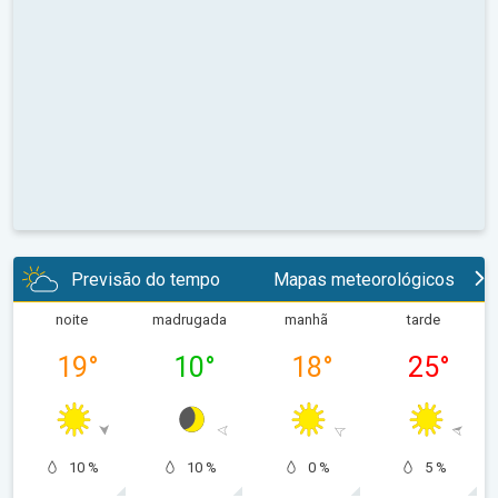
Previsão do tempo
Mapas meteorológicos
noite
madrugada
manhã
tarde
19
°
10
°
18
°
25
°
10 %
10 %
0 %
5 %